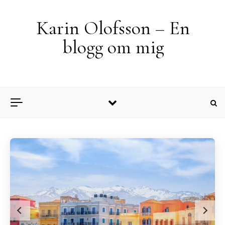
Skip to content
Karin Olofsson – En
blogg om mig