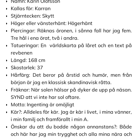
Namn: Karin Olofsson
Kallas för: Karran
Stjärntecken: Skytt
Höger eller vänsterhänt: Högerhänt
Piercingar: Räknas öronen, i sånna fall har jag fem.
Tre hål i ena örat, två i andra.
Tatueringar: En världskarta på låret och en text på
revbenen
Längd: 168 cm
Skostorlek: 37
Hårfärg: Det beror på årstid och humör, men från
början är jag en klassisk skandinavisk råtta.
Fräknar: När solen hälsar på dyker de upp på näsan.
SYND att vi inte har sol oftare.
Motto: Ingenting är omöjligt
Kär?: Alldeles för kär. Jag är kär i livet, i mina vänner,
i min familj och framförallt i min A.
Önskar du att du bodde någon annanstans?: Både
och här har jag min trygghet och alla mina nära och