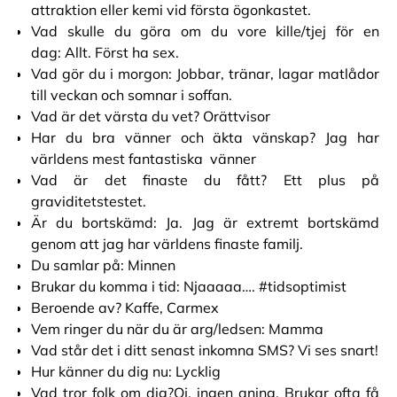
attraktion eller kemi vid första ögonkastet.
Vad skulle du göra om du vore kille/tjej för en
dag: Allt. Först ha sex.
Vad gör du i morgon: Jobbar, tränar, lagar matlådor
till veckan och somnar i soffan.
Vad är det värsta du vet? Orättvisor
Har du bra vänner och äkta vänskap? Jag har
världens mest fantastiska vänner
Vad är det finaste du fått? Ett plus på
graviditetstestet.
Är du bortskämd: Ja. Jag är extremt bortskämd
genom att jag har världens finaste familj.
Du samlar på: Minnen
Brukar du komma i tid: Njaaaaa…. #tidsoptimist
Beroende av? Kaffe, Carmex
Vem ringer du när du är arg/ledsen: Mamma
Vad står det i ditt senast inkomna SMS? Vi ses snart!
Hur känner du dig nu: Lycklig
Vad tror folk om dig?Oj, ingen aning. Brukar ofta få