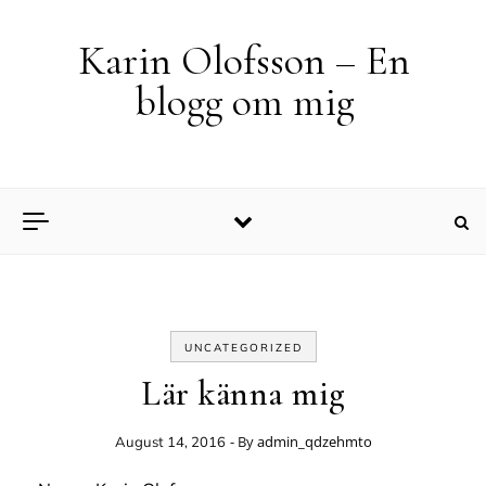
Skip to content
Karin Olofsson – En
blogg om mig
UNCATEGORIZED
Lär känna mig
- By
admin_qdzehmto
August 14, 2016