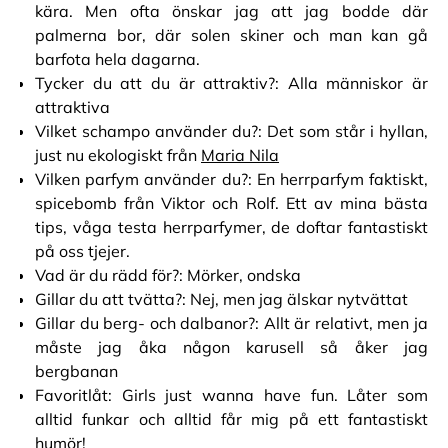
kära. Men ofta önskar jag att jag bodde där
palmerna bor, där solen skiner och man kan gå
barfota hela dagarna.
Tycker du att du är attraktiv?: Alla människor är
attraktiva
Vilket schampo använder du?: Det som står i hyllan,
just nu ekologiskt från
Maria Nila
Vilken parfym använder du?: En herrparfym faktiskt,
spicebomb från Viktor och Rolf. Ett av mina bästa
tips, våga testa herrparfymer, de doftar fantastiskt
på oss tjejer.
Vad är du rädd för?: Mörker, ondska
Gillar du att tvätta?: Nej, men jag älskar nytvättat
Gillar du berg- och dalbanor?: Allt är relativt, men ja
måste jag åka någon karusell så åker jag
bergbanan
Favoritlåt: Girls just wanna have fun. Låter som
alltid funkar och alltid får mig på ett fantastiskt
humör!