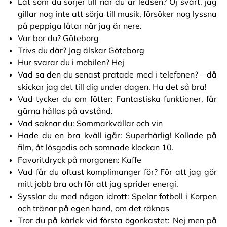
Låt som du sörjer till när du är ledsen? Oj svårt, jag
gillar nog inte att sörja till musik, försöker nog lyssna
på peppiga låtar när jag är nere.
Var bor du? Göteborg
Trivs du där? Jag älskar Göteborg
Hur svarar du i mobilen? Hej
Vad sa den du senast pratade med i telefonen? – då
skickar jag det till dig under dagen. Ha det så bra!
Vad tycker du om fötter: Fantastiska funktioner, får
gärna hållas på avstånd.
Vad saknar du: Sommarkvällar och vin
Hade du en bra kväll igår: Superhärlig! Kollade på
film, åt lösgodis och somnade klockan 10.
Favoritdryck på morgonen: Kaffe
Vad får du oftast komplimanger för? För att jag gör
mitt jobb bra och för att jag sprider energi.
Sysslar du med någon idrott: Spelar fotboll i Korpen
och tränar på egen hand, om det räknas
Tror du på kärlek vid första ögonkastet: Nej men på