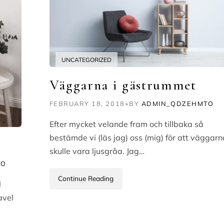
UNCATEGORIZED
Väggarna i gästrummet
FEBRUARY 18, 2018
•
BY
ADMIN_QDZEHMTO
Efter mycket velande fram och tillbaka så
bestämde vi (läs jag) oss (mig) för att väggarn
skulle vara ljusgråa. Jag…
TO
Continue Reading
l
avel